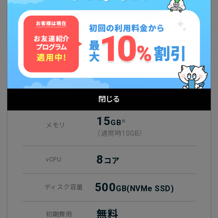
ビジネスプラン
月額
9,630
円～
キャッシュバックで
6,741
実質
円～
10/22まで実質30%オフ!
閉じる
15
GB
※
メモリ
（通常時10GB）
8
vCPU
コア
500
ディスク容量
GB
(NVMe SSD)
無料
初期費用