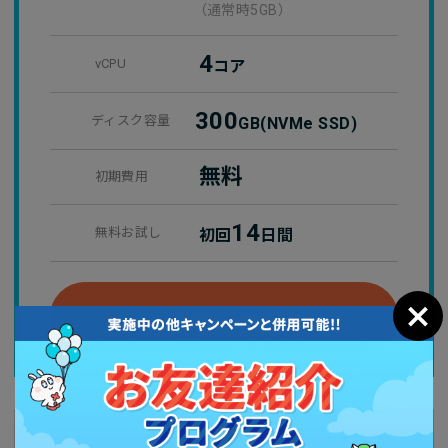
（通常時5GB）
4
vCPU
コア
300
ディスク容量
GB
(NVMe SSD)
無料
初期費用
14
無料お試し
初回
日間
お申し込み