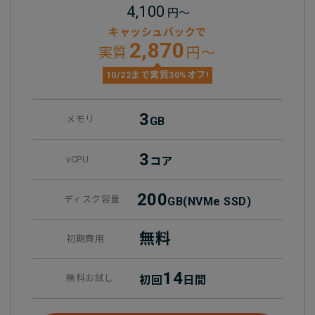
4,100
円～
キャッシュバックで
2,870
実質
円～
10/22まで実質30%オフ!
3
メモリ
GB
3
vCPU
コア
200
ディスク容量
GB
(NVMe SSD)
無料
初期費用
14
無料お試し
初回
日間