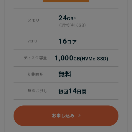
24
GB
※
メモリ
（通常時16GB）
16
vCPU
コア
1,000
ディスク容量
GB
(NVMe SSD)
無料
初期費用
14
無料お試し
初回
日間
お申し込み