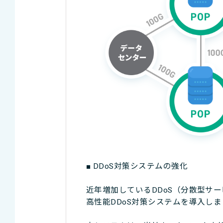
■ DDoS対策システムの強化
近年増加しているDDoS（分散型サ
高性能DDoS対策システムを導入し