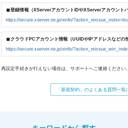
登録情報（XServerアカウントIDやXServerアカウ
https://secure.xserver.ne.jp/xinfo/?action_reissue_index=tr
クラウドPCアカウント情報（UUIDやIPアドレスなどの
https://secure.xserver.ne.jp/xinfo/?action_reissue_win_in
再設定手続きが行えない場合は、サポートへご連絡ください
「新規契約」のよくある質問一覧