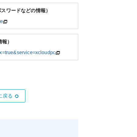
ントパスワードなどの情報）
ue
情報）
dex=true&service=xcloudpc
。
に戻る